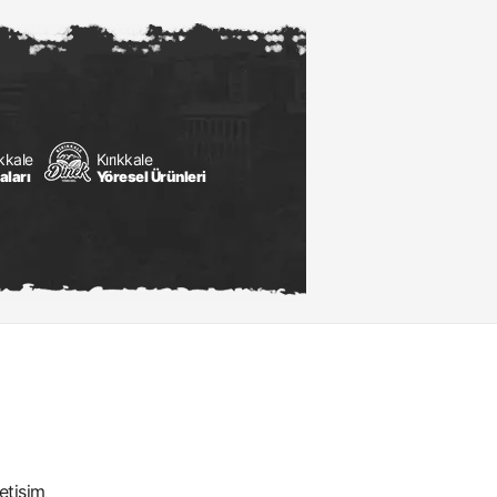
ıkkale
Kırıkkale
aları
Yöresel Ürünleri
letişim