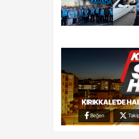
KIRIKKALE'DE HA
Beğen
Takip