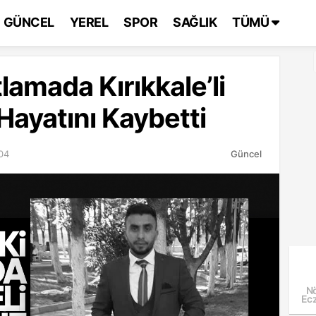
GÜNCEL
YEREL
SPOR
SAĞLIK
TÜMÜ
lamada Kırıkkale’li
ayatını Kaybetti
04
Güncel
Nö
Ecz