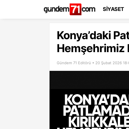
SİYASET
Konya’daki Pat
Hemşehrimiz H
Gündem 71 Editörü • 20 Şubat 2026 18: