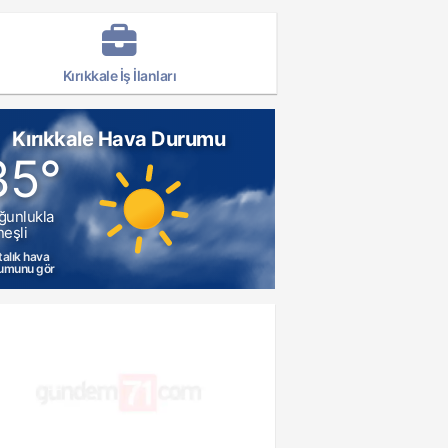
Kırıkkale İş İlanları
Kırıkkale Hava Durumu
35°
ğunlukla
eşli
talık hava
umunu gör