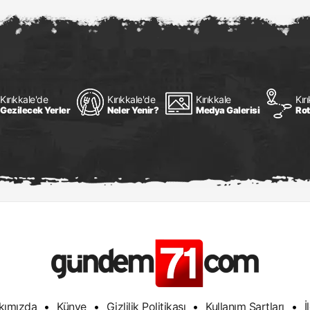
Kırıkkale'de
Kırıkkale'de
Kırıkkale
Kır
Gezilecek Yerler
Neler Yenir?
Medya Galerisi
Rot
kımızda
•
Künye
•
Gizlilik Politikası
•
Kullanım Şartları
•
İ