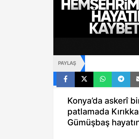
PAYLAŞ
Konya’da askerî b
patlamada Kırıkka
Gümüşbaş hayatını