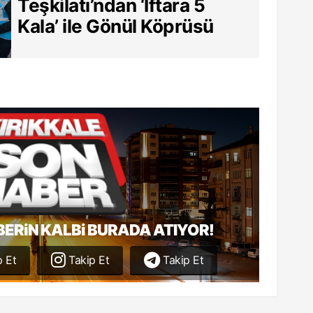
Teşkilatı’ndan ‘İftara 5
Kala’ ile Gönül Köprüsü
BERiN KALBi BURADA ATIYOR!
 Et
Takip Et
Takip Et