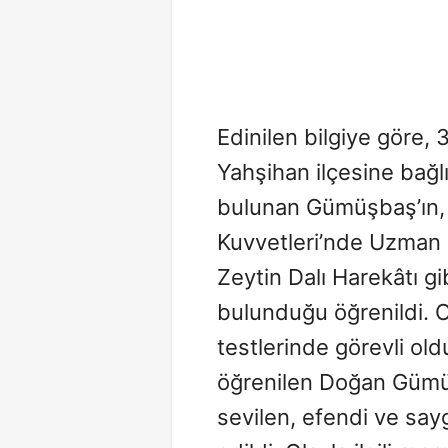
Edinilen bilgiye göre, 
Yahşihan ilçesine bağl
bulunan Gümüşbaş’ın, 
Kuvvetleri’nde Uzman 
Zeytin Dalı Harekâtı gi
bulunduğu öğrenildi. O
testlerinde görevli old
öğrenilen Doğan Gümüş
sevilen, efendi ve saygı