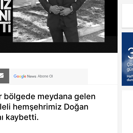
Ço
gün
Haf
Abone Ol
dur
ir bölgede meydana gelen
leli hemşehrimiz Doğan
 kaybetti.