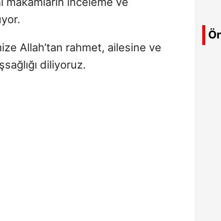
esmî makamların inceleme ve
yor.
Ön
ze Allah’tan rahmet, ailesine ve
şsağlığı diliyoruz.