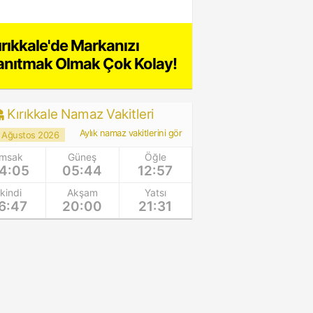
ırıkkale'de Markanızı
anıtmak Olmak Çok Kolay!
Kırıkkale Namaz Vakitleri
Aylık namaz vakitlerini gör
 Ağustos 2026
İmsak
Güneş
Öğle
4:05
05:44
12:57
İkindi
Akşam
Yatsı
6:47
20:00
21:31