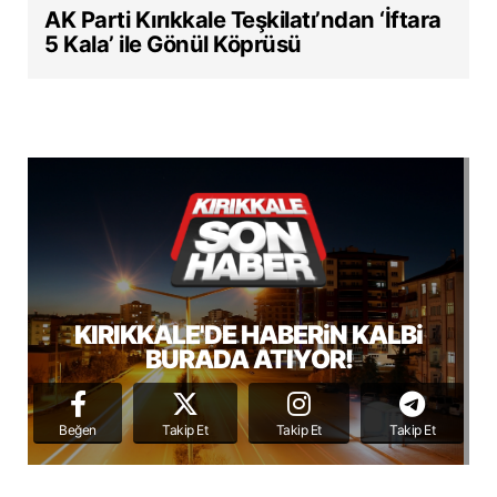
AK Parti Kırıkkale Teşkilatı’ndan ‘İftara
5 Kala’ ile Gönül Köprüsü
KIRIKKALE'DE HABERiN KALBi
BURADA ATIYOR!
Beğen
Takip Et
Takip Et
Takip Et