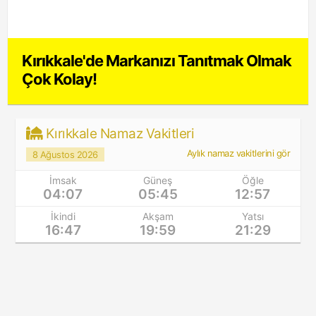
Kırıkkale'de Markanızı Tanıtmak Olmak
Çok Kolay!
Kırıkkale Namaz Vakitleri
Aylık namaz vakitlerini gör
8 Ağustos 2026
İmsak
Güneş
Öğle
04:07
05:45
12:57
İkindi
Akşam
Yatsı
16:47
19:59
21:29