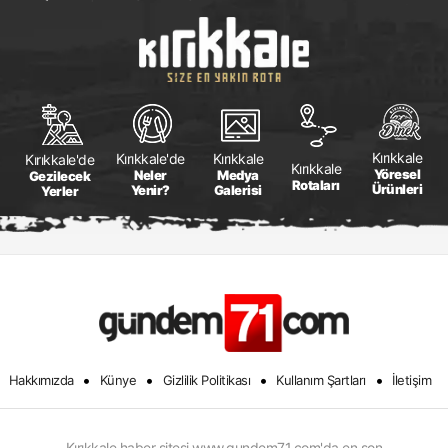
Kırıkkale
Kırıkkale
Kırıkkale'de
Kırıkkale'de
Kırıkkale
Yöresel
Medya
Neler
Gezilecek
Rotaları
Ürünleri
Galerisi
Yenir?
Yerler
•
•
•
•
Hakkımızda
Künye
Gizlilik Politikası
Kullanım Şartları
İletişim
Kırıkkale haber sitesi www.gundem71.com'da en son