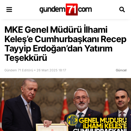
MKE Genel Müdürü İlhami
Keleş’e Cumhurbaşkanı Recep
Tayyip Erdoğan’dan Yatırım
Teşekkürü
Gündem 71 Editörü • 26 Mart 2025 18:17
Güncel