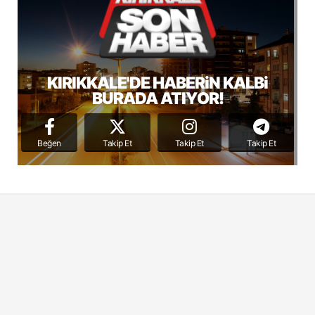
KIRIKKALE'DE HABERiN KALBi
BURADA ATIYOR!
Beğen
Takip Et
Takip Et
Takip Et