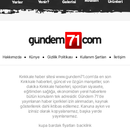
Rotaları
Ürünleri
Galerisi
Yenir?
Yerler
•
•
•
•
Hakkımızda
Künye
Gizlilik Politikası
Kullanım Şartları
İletişim
Kırıkkale haber sitesi www.gundem71.com'da en son
Kırıkkale haberleri, güncel ve özgün manşetler, son
dakika Kırıkkale haberleri, spordan siyasete,
eğitimden sağlığa, ekonomiden yerel haberlere
bütün konuların tek adresidir. Gündem 71'de
yayınlanan haber içerikleri izin alınmadan, kaynak
gösterilerek dahi iktibas edilemez. Kanuna aykırı ve
izinsiz olarak kopyalanamaz, başka yerde
yayınlanamaz.
kupa bardak fiyatları
backlink