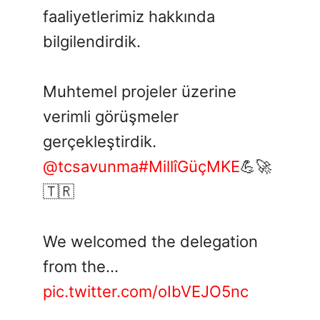
faaliyetlerimiz hakkında
bilgilendirdik.
Muhtemel projeler üzerine
verimli görüşmeler
gerçekleştirdik.
@tcsavunma
#MillîGüçMKE
💪🚀
🇹🇷
We welcomed the delegation
from the…
pic.twitter.com/oIbVEJO5nc