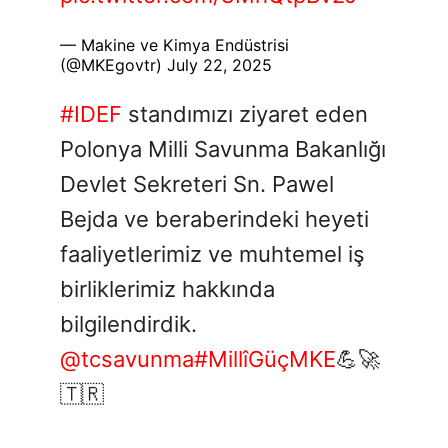
— Makine ve Kimya Endüstrisi
(@MKEgovtr)
July 22, 2025
#IDEF
standımızı ziyaret eden
Polonya Milli Savunma Bakanlığı
Devlet Sekreteri Sn. Pawel
Bejda ve beraberindeki heyeti
faaliyetlerimiz ve muhtemel iş
birliklerimiz hakkında
bilgilendirdik.
@tcsavunma
#MillîGüçMKE
💪🚀
🇹🇷