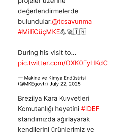
projeler üzerine
değerlendirmelerde
bulundular.
@tcsavunma
#MillîGüçMKE
💪🚀🇹🇷
During his visit to…
pic.twitter.com/OXK0FyHKdC
— Makine ve Kimya Endüstrisi
(@MKEgovtr)
July 22, 2025
Brezilya Kara Kuvvetleri
Komutanlığı heyetini
#IDEF
standımızda ağırlayarak
kendilerini ürünlerimiz ve