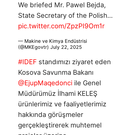
We briefed Mr. Pawel Bejda,
State Secretary of the Polish…
pic.twitter.com/ZpzPI9Om1r
— Makine ve Kimya Endüstrisi
(@MKEgovtr)
July 22, 2025
#IDEF
standımızı ziyaret eden
Kosova Savunma Bakanı
@EjupMaqedonci
ile Genel
Müdürümüz İlhami KELEŞ
ürünlerimiz ve faaliyetlerimiz
hakkında görüşmeler
gerçekleştirerek muhtemel