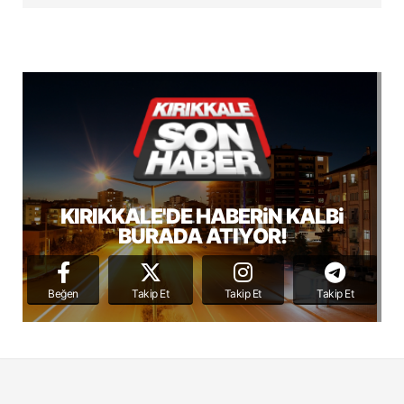
KIRIKKALE'DE HABERiN KALBi
BURADA ATIYOR!
Beğen
Takip Et
Takip Et
Takip Et