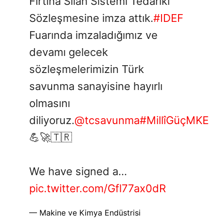
Fırtına Silah Sistemi Tedariki
Sözleşmesine imza attık.
#IDEF
Fuarında imzaladığımız ve
devamı gelecek
sözleşmelerimizin Türk
savunma sanayisine hayırlı
olmasını
diliyoruz.
@tcsavunma
#MillîGüçMKE
💪🚀🇹🇷
We have signed a…
pic.twitter.com/Gfl77ax0dR
— Makine ve Kimya Endüstrisi