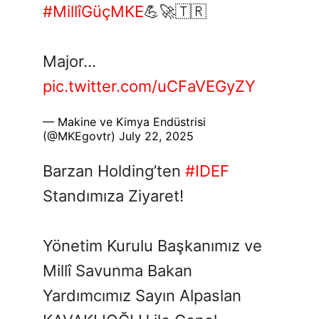
#MillîGüçMKE
💪🚀🇹🇷
Major…
pic.twitter.com/uCFaVEGyZY
— Makine ve Kimya Endüstrisi
(@MKEgovtr)
July 22, 2025
Barzan Holding’ten
#IDEF
Standımıza Ziyaret!
Yönetim Kurulu Başkanımız ve
Millî Savunma Bakan
Yardımcımız Sayın Alpaslan