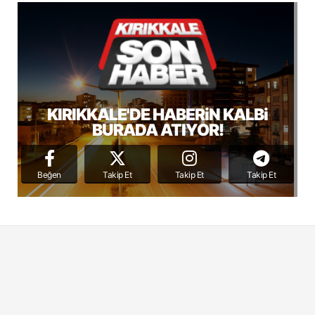
KIRIKKALE'DE HABERiN KALBi
BURADA ATIYOR!
Beğen
Takip Et
Takip Et
Takip Et