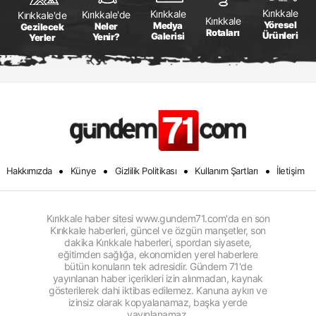
Kırıkkale
Kırıkkale
Kırıkkale'de
Kırıkkale'de
Kırıkkale
Yöresel
Medya
Neler
Gezilecek
Rotaları
Ürünleri
Galerisi
Yenir?
Yerler
•
•
•
•
Hakkımızda
Künye
Gizlilik Politikası
Kullanım Şartları
İletişim
Kırıkkale haber sitesi www.gundem71.com'da en son
Kırıkkale haberleri, güncel ve özgün manşetler, son
dakika Kırıkkale haberleri, spordan siyasete,
eğitimden sağlığa, ekonomiden yerel haberlere
bütün konuların tek adresidir. Gündem 71'de
yayınlanan haber içerikleri izin alınmadan, kaynak
gösterilerek dahi iktibas edilemez. Kanuna aykırı ve
izinsiz olarak kopyalanamaz, başka yerde
yayınlanamaz.