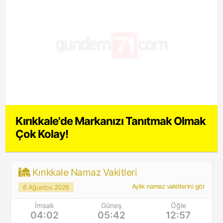
Kırıkkale'de Markanızı Tanıtmak Olmak
Çok Kolay!
Kırıkkale Namaz Vakitleri
Aylık namaz vakitlerini gör
6 Ağustos 2026
İmsak
Güneş
Öğle
04:02
05:42
12:57