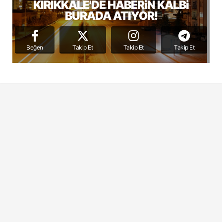
KIRIKKALE'DE HABERiN KALBi
BURADA ATIYOR!
Beğen
Takip Et
Takip Et
Takip Et