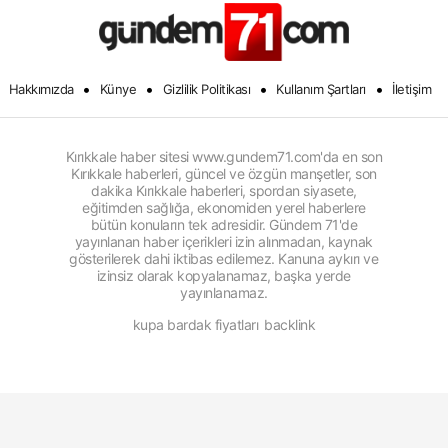
•
•
•
•
Hakkımızda
Künye
Gizlilik Politikası
Kullanım Şartları
İletişim
Kırıkkale haber sitesi www.gundem71.com'da en son
Kırıkkale haberleri, güncel ve özgün manşetler, son
dakika Kırıkkale haberleri, spordan siyasete,
eğitimden sağlığa, ekonomiden yerel haberlere
bütün konuların tek adresidir. Gündem 71'de
yayınlanan haber içerikleri izin alınmadan, kaynak
gösterilerek dahi iktibas edilemez. Kanuna aykırı ve
izinsiz olarak kopyalanamaz, başka yerde
yayınlanamaz.
kupa bardak fiyatları
backlink