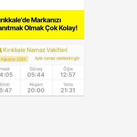
ırıkkale'de Markanızı
anıtmak Olmak Çok Kolay!
Kırıkkale Namaz Vakitleri
Aylık namaz vakitlerini gör
 Ağustos 2026
İmsak
Güneş
Öğle
4:05
05:44
12:57
İkindi
Akşam
Yatsı
6:47
20:00
21:31