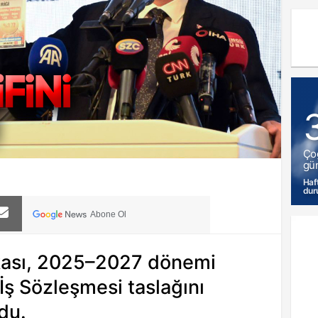
Ço
gün
Haf
dur
Abone Ol
kası, 2025–2027 dönemi
ş Sözleşmesi taslağını
du.