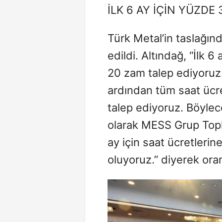
İLK 6 AY İÇİN YÜZDE 
Türk Metal’in taslağınd
edildi. Altındağ, “İlk 
20 zam talep ediyoru
ardından tüm saat ücr
talep ediyoruz. Böylec
olarak MESS Grup Topl
ay için saat ücretleri
oluyoruz.” diyerek orana