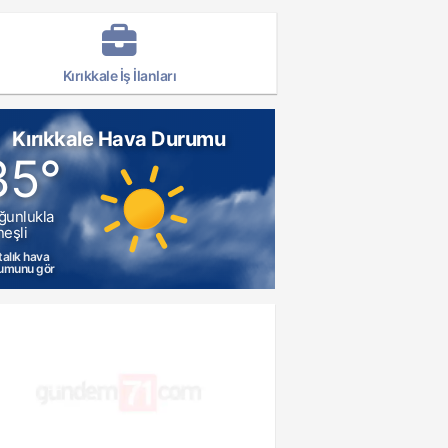
Kırıkkale İş İlanları
Kırıkkale Hava Durumu
35°
ğunlukla
eşli
talık hava
umunu gör