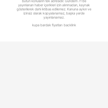
bütün konuların tek adresidir. Gündem 71'de
yayınlanan haber içerikleri izin alınmadan, kaynak
gösterilerek dahi iktibas edilemez. Kanuna aykırı ve
izinsiz olarak kopyalanamaz, başka yerde
yayınlanamaz.
kupa bardak fiyatları
backlink