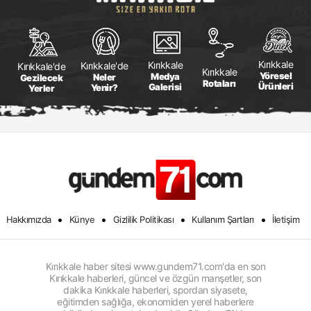
Kırıkkale
Kırıkkale
Kırıkkale'de
Kırıkkale'de
Kırıkkale
Yöresel
Medya
Neler
Gezilecek
Rotaları
Ürünleri
Galerisi
Yenir?
Yerler
•
•
•
•
Hakkımızda
Künye
Gizlilik Politikası
Kullanım Şartları
İletişim
Kırıkkale haber sitesi www.gundem71.com'da en son
Kırıkkale haberleri, güncel ve özgün manşetler, son
dakika Kırıkkale haberleri, spordan siyasete,
eğitimden sağlığa, ekonomiden yerel haberlere