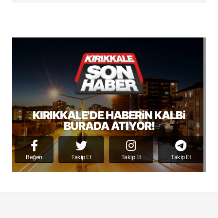
KIRIKKALE'DE HABERiN KALBi
BURADA ATIYOR!
Beğen
Takip Et
Takip Et
Takip Et