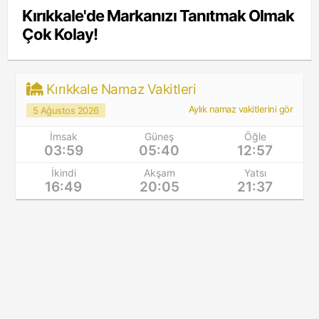
Kırıkkale'de Markanızı Tanıtmak Olmak
Çok Kolay!
Kırıkkale Namaz Vakitleri
Aylık namaz vakitlerini gör
5 Ağustos 2026
İmsak
Güneş
Öğle
03:59
05:40
12:57
İkindi
Akşam
Yatsı
16:49
20:05
21:37