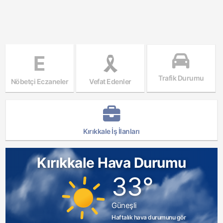
E
Trafik Durumu
Nöbetçi Eczaneler
Vefat Edenler
Kırıkkale İş İlanları
Kırıkkale Hava Durumu
33°
Güneşli
Haftalık hava durumunu gör