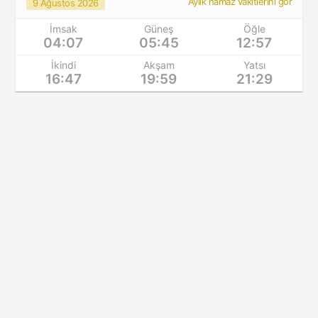
Aylık namaz vakitlerini gör
9 Ağustos 2026
İmsak
Güneş
Öğle
04:07
05:45
12:57
İkindi
Akşam
Yatsı
16:47
19:59
21:29