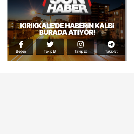
KIRIKKALE'DE HABERiN KALBi
BURADA ATIYOR!
Beğen
Takip Et
Takip Et
Takip Et