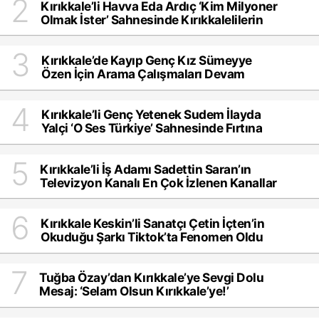
2
Kırıkkale’li Havva Eda Ardıç ‘Kim Milyoner
Olmak İster’ Sahnesinde Kırıkkalelilerin
Gönlünde Taht Kurdu
3
Kırıkkale’de Kayıp Genç Kız Sümeyye
Özen İçin Arama Çalışmaları Devam
Ediyor: Ailesi Müge Anlı’ya Katıldı
4
Kırıkkale’li Genç Yetenek Sudem İlayda
Yalçi ‘O Ses Türkiye’ Sahnesinde Fırtına
Estirdi
5
Kırıkkale’li İş Adamı Sadettin Saran’ın
Televizyon Kanalı En Çok İzlenen Kanallar
Arasına Girdi
6
Kırıkkale Keskin’li Sanatçı Çetin İçten’in
Okuduğu Şarkı Tiktok’ta Fenomen Oldu
7
Tuğba Özay’dan Kırıkkale’ye Sevgi Dolu
Mesaj: ‘Selam Olsun Kırıkkale’ye!’