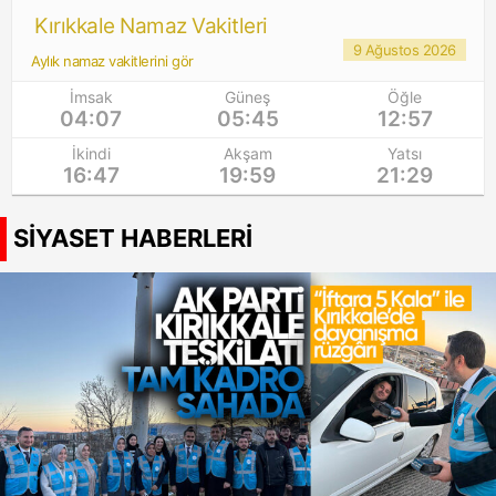
Kırıkkale Namaz Vakitleri
9 Ağustos 2026
Aylık namaz vakitlerini gör
İmsak
Güneş
Öğle
04:07
05:45
12:57
İkindi
Akşam
Yatsı
16:47
19:59
21:29
SİYASET HABERLERİ