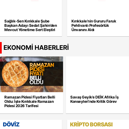
Sağlık-Sen Kırıkkale Şube
Kırıkkale’nin Gururu Faruk
Başkan Adayı Sedat Şahin’den
Pehlivanlı Profesörlük
Mevcut Yönetime Sert Eleştiri
Ünvanını Aldı
EKONOMİ HABERLERİ
Ramazan Pidesi Fiyatları Belli
Savaş Geyik’e DEİK Afrika İş
Oldu: İşte Kırıkkale Ramazan
Konseyleri’nde Kritik Görev
Pidesi 2026 Tarifesi
DÖVİZ
KRİPTO BORSASI