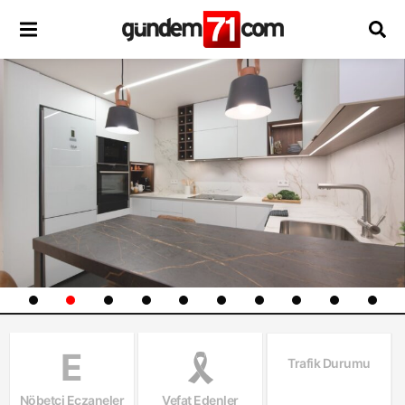
E
Trafik Durumu
Nöbetçi Eczaneler
Vefat Edenler