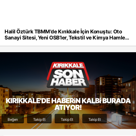
Halil Öztürk TBMM’de Kırıkkale İçin Konuştu: Oto
Sanayi Sitesi, Yeni OSB’ler, Tekstil ve Kimya Hamlesi
Çağrısı
KIRIKKALE'DE HABERiN KALBi BURADA
ATIYOR!
Beğen
Takip Et
Takip Et
Takip Et