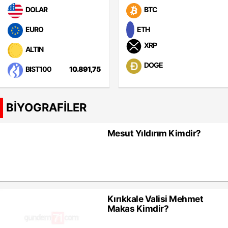
DOLAR
BTC
EURO
ETH
XRP
ALTIN
DOGE
BIST100
10.891,75
BİYOGRAFİLER
Mesut Yıldırım Kimdir?
Kırıkkale Valisi Mehmet
Makas Kimdir?