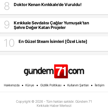
8
Doktor Kenan Kırıkkale’de Vuruldu!
9
Kırıkkale Sevdalısı Çağlar Yumuşak’tan
Şehre Değer Katan Projeler
10
En Güzel Steam İsimleri [Özel Liste]
•
•
•
•
Hakkımızda
Künye
Gizlilik Politikası
Kullanım Şartları
İletişim
Copyright © 2026 - Tüm hakları saklıdır. Gündem 71
Kırıkkale Haber Merkezi