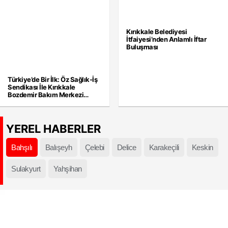
Kırıkkale Belediyesi
İtfaiyesi’nden Anlamlı İftar
Buluşması
Türkiye’de Bir İlk: Öz Sağlık-İş
Sendikası İle Kırıkkale
Bozdemir Bakım Merkezi
Arasında Tarihi Sözleşme
YEREL HABERLER
Bahşılı
Balışeyh
Çelebi
Delice
Karakeçili
Keskin
Sulakyurt
Yahşihan